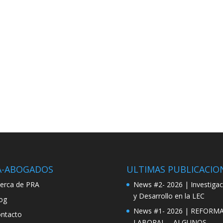
A-ABOGADOS
ULTIMAS PUBLICACIO
erca de PRA
News #2- 2026 | Investigac
y Desarrollo en la LEC
og
News #1- 2026 | REFORM
ntacto
LABORAL – ALGUNOS