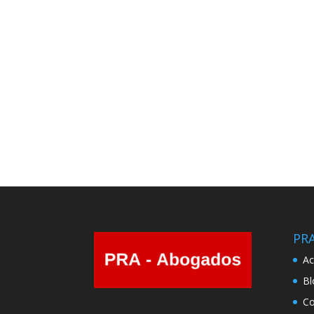
PR
Ac
Bl
Co