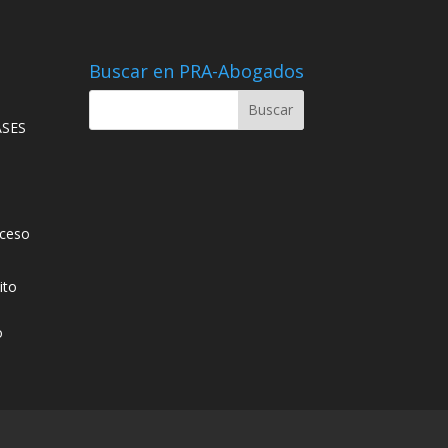
Buscar en PRA-Abogados
ASES
cceso
ito
o