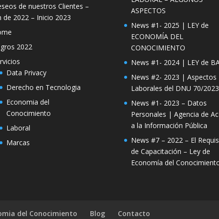
seos de nuestros Clientes –
ASPECTOS
n de 2022 – Inicio 2023
News #1- 2025 | LEY de
ome
ECONOMÍA DEL
gros 2022
CONOCIMIENTO
rvicios
News #1- 2024 | LEY de B
Data Privacy
News #2- 2023 | Aspectos
Derecho en Tecnologia
Laborales del DNU 70/2023
Economia del
News #1- 2023 – Datos
Conocimiento
Personales | Agencia de A
a la Información Pública
Laboral
News #7 – 2022 – El Requis
Marcas
de Capacitación – Ley de
Economía del Conocimient
omia del Conocimiento
Blog
Contacto