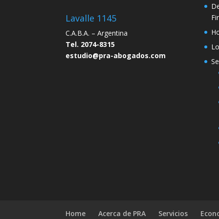
De
Lavalle 1145
Fi
H
C.A.B.A. – Argentina
Tel. 2074-8315
Lo
estudio@pra-abogados.com
Se
Home
Acerca de PRA
Servicios
Econ