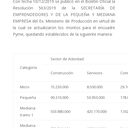
Con fecha 10/12/2019 se publicó en el Boletín Oficial la
Resolución 563/2019 de la SECRETARÍA DE
EMPRENDEDORES Y DE LA PEQUEÑA Y MEDIANA
EMPRESA del Ex. Ministerio de Producción en virtud de
la cual se actualizaron los montos para el encuadre
Pyme, quedando establecidos de la siguiente manera:
Sector de Actividad
Categoría
Construcción
Servicios
Com
Micro
15.230.000
8.500.000
29.7
Pequeña
90.310.000
50.950.000
178.
Mediana
503.880.000
425.170.000
1.50
tramo 1
Mediana